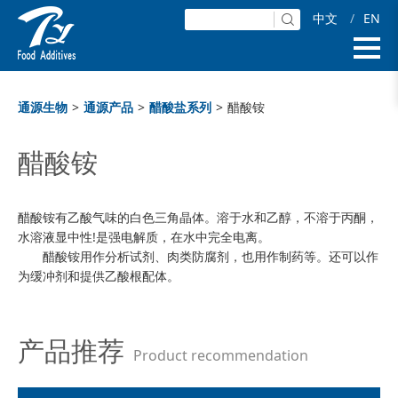
中文
/
EN
通源生物
>
通源产品
>
醋酸盐系列
>
醋酸铵
醋酸铵
醋酸铵有乙酸气味的白色三角晶体。溶于水和乙醇，不溶于丙酮，
水溶液显中性!是强电解质，在水中完全电离。
醋酸铵用作分析试剂、肉类防腐剂，也用作制药等。还可以作
为缓冲剂和提供乙酸根配体。
产品推荐
Product recommendation